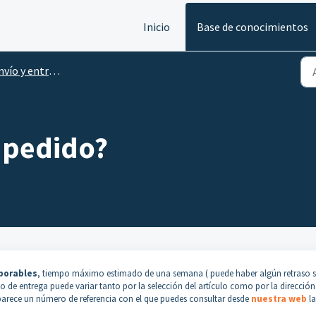
Inicio
Base de conocimientos
vío y entrega
 pedido?
aborables
, tiempo máximo estimado de una semana ( puede haber algún retraso si
o de entrega puede variar tanto por la selección del artículo como por la dirección
parece un número de referencia con el que puedes consultar desde
nuestra web
la