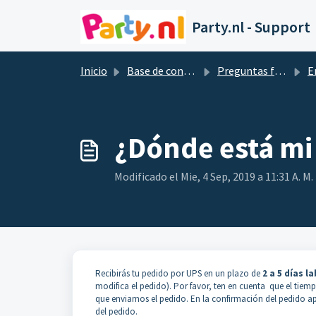
Saltar al contenido principal
Party.nl - Support
Inicio
Base de conocimientos
Preguntas frecuentes
En
¿Dónde está mi
Modificado el Mie, 4 Sep, 2019 a 11:31 A. M.
Recibirás tu pedido por UPS en un plazo de
2
a 5 días l
modifica el pedido). Por favor, ten en cuenta que el tiemp
que enviamos el pedido. En la confirmación del pedido a
del pedido.