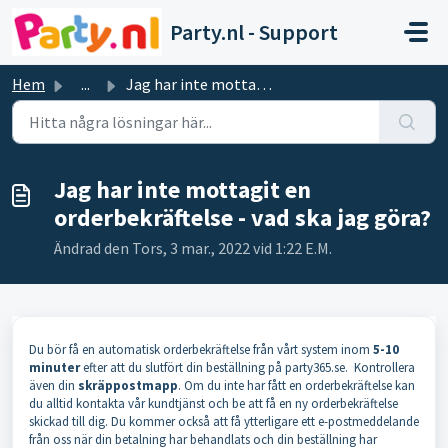
Hoppa över till huvudinnehåll
Party.nl - Support
Hem
...
Jag har inte mottagit en orderbekräftelse - vad ska jag g...
Jag har inte mottagit en
orderbekräftelse - vad ska jag göra?
Ändrad den Tors, 3 mar., 2022 vid 1:22 E.M.
Du bör få en automatisk orderbekräftelse från vårt system inom
5-10
minuter
efter att du slutfört din beställning på party365.se. Kontrollera
även din
skräppostmapp
. Om du inte har fått en orderbekräftelse kan
du alltid kontakta vår kundtjänst och be att få en ny orderbekräftelse
skickad till dig. Du kommer också att få ytterligare ett e-postmeddelande
från oss när din betalning har behandlats och din beställning har