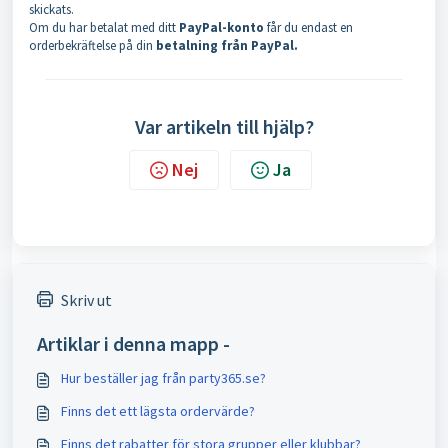
skickats.
Om du har betalat med ditt
PayPal-konto
får du endast en
orderbekräftelse på din
betalning från PayPal.
Var artikeln till hjälp?
Nej
Ja
Skriv ut
Artiklar i denna mapp -
Hur beställer jag från party365.se?
Finns det ett lägsta ordervärde?
Finns det rabatter för stora grupper eller klubbar?