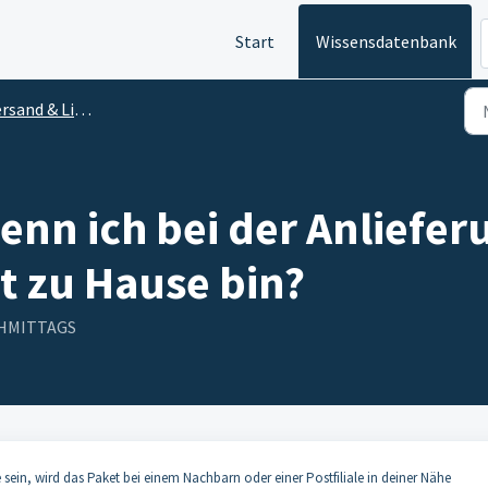
Start
Wissensdatenbank
sand & Lieferung
enn ich bei der Anliefe
t zu Hause bin?
ACHMITTAGS
e sein, wird das Paket bei einem Nachbarn oder einer Postfiliale in deiner Nähe