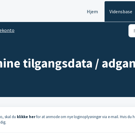
Hjem
Vidensbase
ekonto
mine tilgangsdata / adg
to, skal du
klikke her
for at anmode om nye loginoplysninger via e-mail. Hvis du h
dig.