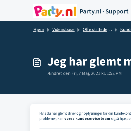
Gå til hovedindhold
Party.nl - Support
Hjem
Vidensbase
Ofte stillede spørgsmål og svar
Kund
Jeg har glemt 
Ændret den Fri, 7 Maj, 2021 kl. 1:52 PM
Hvis du har glemt dine loginoplysninger for din kundekon
problemer, kan
vores kundeserviceteam
også hjælpe 