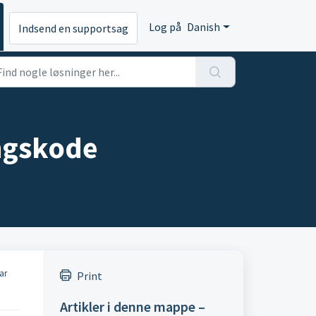
Log på
Danish
Indsend en supportsag
angskode
ar
Print
Artikler i denne mappe –