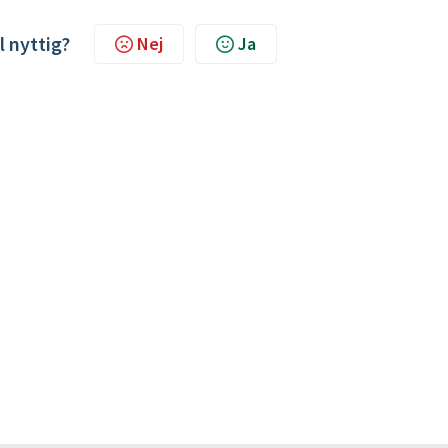
l nyttig?
Nej
Ja